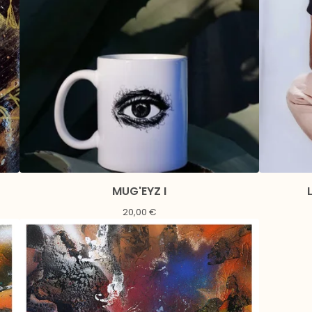
MUG'EYZ I
20,00
€